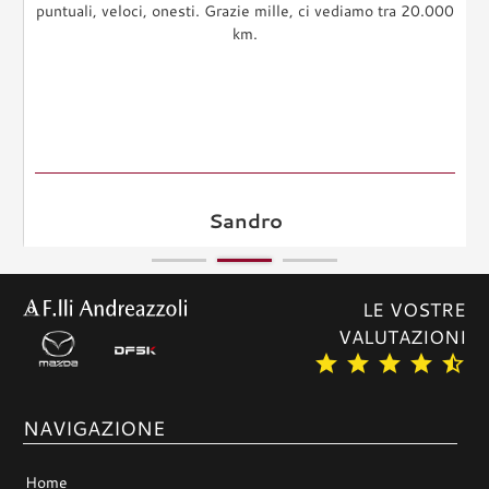
puntuali, veloci, onesti. Grazie mille, ci vediamo tra 20.000
km.
Sandro
LE VOSTRE
VALUTAZIONI
star
star
star
star
star_half
NAVIGAZIONE
Home