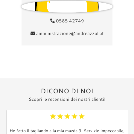
0585 42749
amministrazione@andreazzoli.it
DICONO DI NOI
Scopri le recensioni dei nostri clienti!
star
star
star
star
star
Ho fatto il tagliando alla mia mazda 3. Servizio impeccabile,